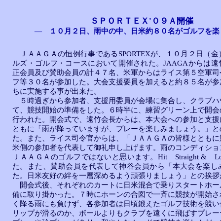
ＳＰＯＲＴＥＸ'０９Ａ開催
― １０月２日、雨中の中、日米約８０名がゴルフを楽
ＪＡＡＧＡの恒例行事であるSPORTEXが、１０月２日（金
ルズ・ゴルフ・コースにおいて開催された。JAAGAからは遠
正会員及び賛助会員の計４７名、米軍からはライス第５空軍司
フ等３０名が参加した。大会支援要員を加えると約８５名が参
ちに実施する事が出来た。
５時過ぎから参加者、支援用委員が会場に集合し、クラブハ
て、競技開始の準備をした。６時半に、練習グリーン上で開会
行われた。開会式で、遠竹会長からは、本大会への参加と支援
ともに「雨が降っていますが、プレーを楽しみましょう。」と
た。また、ライス司令官からは、「ＪＡＡＧＡの皆様とともに
米側の参加者を代表して御礼申し上げます。雨のコンディショ
ＪＡＡＧＡのゴルフではないと思います。Hit Straight & L
た。また、賛助会員を代表して神谷会員から「本大会を楽し
た。日米友好の絆を一層深めるよう頑張りましょう」との挨拶
開会式後、それぞれのカートに日米混合で乗りスタートホー
備に取り掛かった。７時にホーンの合図で一斉に競技が開始さ
く降る雨にも負けず、各参加者は日頃鍛えたゴルフ技術を競い
リップが滑るのか、ボールよりもクラブを遠くに飛ばすプレー