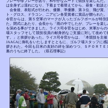
プレーや珍プレーがあり、和やかなムードで競技を楽しんだ。
は全身ずぶ濡れになり、下着まで着替えてから、昼食・歓談と
会食後、表彰式が行われ、優勝、準優勝、第３位、飛び賞、
ト・グロス、ドラコン、二アピン各受賞者に賞品が贈られた。
令官からは、第５空軍のマークが入ったゴルフボールが特別
た。閉式にあたり、会長から「雨の中でしたが、プレーを楽し
を深める事ができました。ライス司令官をはじめ、米軍からの
場スタッフそして競技役員の献身的なご支援に対して改めて
す。」と挨拶があった。ライス司令官からは、「本競技を主催
JAAGAに御礼をいたしますとともに、ゴルフ場スタッフに感
拶された。今回も日米の友好の絆を深めつつ、ＳＰＯＲＴＥＸ
裏のうちに終了した。（双石理事記）