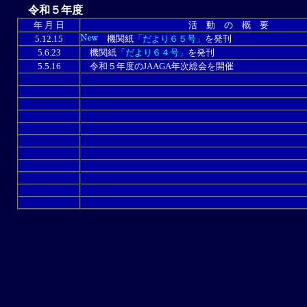
令和５年度
年 月 日
活 動 の 概 要
5.12.15
機関紙
「だより６５号」
を発刊
5.6.23
機関紙
「だより６４号」
を発刊
5.5.16
令和５年度のJAAGA年次総会を開催