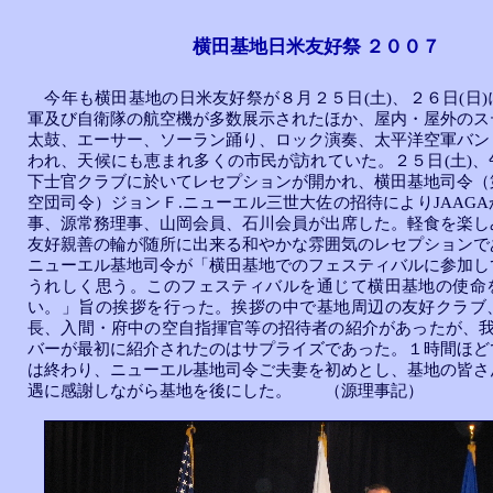
横田基地日米友好祭 ２００７
今年も横田基地の日米友好祭が８月２５日(土)、２６日(日)
軍及び自衛隊の航空機が多数展示されたほか、屋内・屋外のス
太鼓、エーサー、ソーラン踊り、ロック演奏、太平洋空軍バン
われ、天候にも恵まれ多くの市民が訪れていた。２５日(土)、
下士官クラブに於いてレセプションが開かれ、横田基地司令（
空団司令）ジョンＦ.ニューエル三世大佐の招待によりJAAG
事、源常務理事、山岡会員、石川会員が出席した。軽食を楽し
友好親善の輪が随所に出来る和やかな雰囲気のレセプションで
ニューエル基地司令が「横田基地でのフェスティバルに参加し
うれしく思う。このフェスティバルを通じて横田基地の使命
い。」旨の挨拶を行った。挨拶の中で基地周辺の友好クラブ
長、入間・府中の空自指揮官等の招待者の紹介があったが、我々
バーが最初に紹介されたのはサプライズであった。１時間ほど
は終わり、ニューエル基地司令ご夫妻を初めとし、基地の皆さ
遇に感謝しながら基地を後にした。 （源理事記）