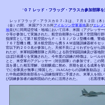
'０７ レッド・フラッグ・アラスカ参加部隊を
レッドフラッグ・アラスカ０７-３は、７月１２日（木
（金）の間、 米国アラスカ州
アイルソン空軍基地
及び
エレメ
地
並びに同周辺空域・地域において日本、米国（アグレッサー
Ｏ等が参加して実施された。航空自衛隊からは第７空団飛行群
指揮官として第７航空団からＦ－１５Ｊ／ＤＪ型機６機、警戒
７６７型機１機、第８航空団から携ＳＡＭ追随訓練器材６セッ
官以下約２００名が参加した。天候不良によりわずかながら訓
れたが、米軍戦闘機部隊と共同による防空戦闘訓練及び基地防
ほぼ計画通りを実施された。今年度の訓練の特徴は、レベルが
とと、米空軍のアグレッサー（対抗部隊）の参加です。この間
流を通した相互理解、信頼醸成に努め、所期を超える成果を挙
でに全隊員が無事に帰国した。JAAGAからの訓練激励品は、
た中島総隊防衛部長から訓練指揮官に手渡され、米軍人を招い
び訓練参加者の融和団結のために活用された。 （石黒理事