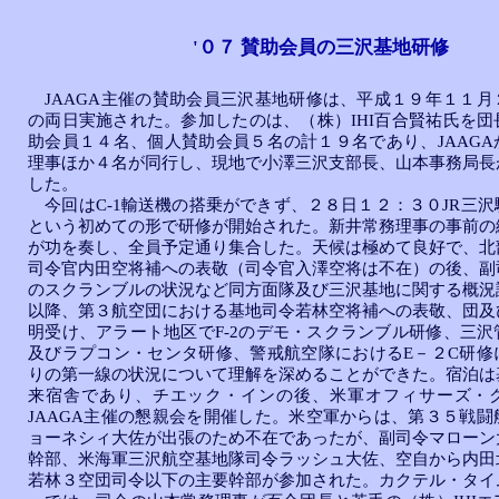
'０７ 賛助会員の三沢基地研修
JAAGA主催の賛助会員三沢基地研修は、平成１９年１１月
の両日実施された。参加したのは、（株）IHI百合賢祐氏を団
助会員１４名、個人賛助会員５名の計１９名であり、JAAGA
理事ほか４名が同行し、現地で小澤三沢支部長、山本事務局長
した。
今回はC-1輸送機の搭乗ができず、２８日１２：３０JR三沢
という初めての形で研修が開始された。新井常務理事の事前の
が功を奏し、全員予定通り集合した。天候は極めて良好で、北
司令官内田空将補への表敬（司令官入澤空将は不在）の後、副
のスクランブルの状況など同方面隊及び三沢基地に関する概況
以降、第３航空団における基地司令若林空将補への表敬、団及
明受け、アラート地区でF-2のデモ・スクランブル研修、三沢
及びラプコン・センタ研修、警戒航空隊におけるE－２C研修
りの第一線の状況について理解を深めることができた。宿泊は
来宿舎であり、チエック・インの後、米軍オフィサーズ・
JAAGA主催の懇親会を開催した。米空軍からは、第３５戦闘
ョーネシィ大佐が出張のため不在であったが、副司令マローン
幹部、米海軍三沢航空基地隊司令ラッシュ大佐、空自から内田
若林３空団司令以下の主要幹部が参加された。カクテル・タイ