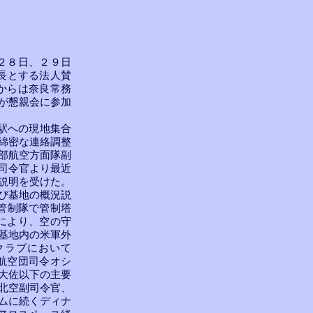
２８日、２９日
長とする法人賛
からは奈良常務
が懇親会に参加
駅への現地集合
綿密な連絡調整
部航空方面隊副
司令官より最近
説明を受けた。
び基地の概況説
管制隊で管制塔
により、空の守
基地内の米軍外
クラブにおいて
航空団司令オシ
大佐以下の主要
北空副司令官、
ムに続くディナ