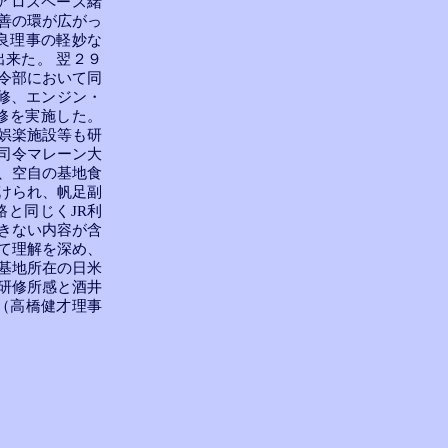
アロスペース緒
善の環が広がっ
良理事の軽妙な
来た。 翌２９
令部において同
修、エンジン・
修を実施した。
娯楽施設等も研
司令マレーン大
、空自の基地食
けられ、帆足副
と同じくJR利
きない内容が含
て理解を深め、
基地所在の日米
研修所感と酒井
（高橋健才理事