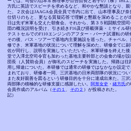
ーでは、司会の山本常務理事が百合団長と若手の（株）IHIエ
方氏に英語でスピーチを求めるなど、和やかな懇談となり、親
た。２次会はJAAGA会員全員で市内に出て、山本理事及び奈
仕切りのもと、更なる質疑応答で理解と懇親を深めることが出
日は先ず米軍も交えた朝食会。それから、第３５戦闘航空団司
団の概況説明を受け、引き続きF16及び搭載弾薬・ミサイル研
テストセルでのF110エンジンのアフター・バーナ試運転の研
その後、バス・ツアーで基地内主要施設を巡った。チャペル、
修でき、米軍基地の状況について理解を深めた。研修全てに副
佐が同行し、説明を実施していただいた。米軍研修を終えた後
堂で入澤北空司令官も加わった基地主要幹部との会食の場が設
団長（人賛助会員）が御礼のスピーチを実施した。帰路は往路
用し帰途についた。本研修では通常の研修ではなかなか設定で
まれており、研修者一同、三沢基地の日米両部隊の状況につい
また友好親善を図るという研修目的を十分に達成出来た。三沢
両部隊の積極的な研修支援に感謝したい。
阿形女史
・
緒方氏
の
会員作成のアルバム（
その１
、
その２
）が投稿された。 
記）